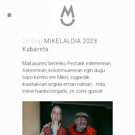
26 Sep
MIKELALDIA 2023
Kabareta
Maitasunez beteriko Festarik ederrenean,
Askeenean, koloretsuenean egin dugu
topo berriro ere Mikel, zugandik
ikasitakoari segida eman nahian… mila
esker hainbestegatik, ze zorte gurea!!