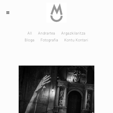
All
Andrartea
Argazkilaritza
Bloga
Fotografia
Kontu Kontari