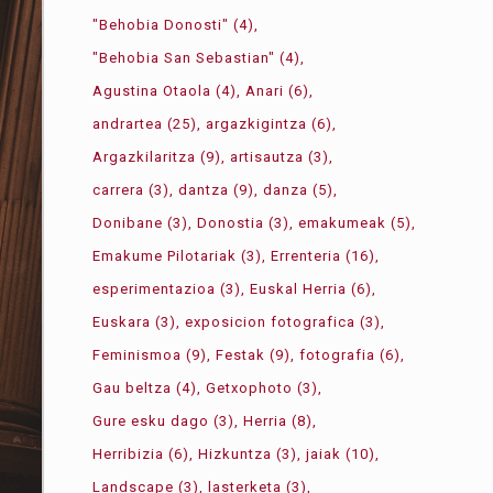
"Behobia Donosti"
(4)
"Behobia San Sebastian"
(4)
Agustina Otaola
(4)
Anari
(6)
andrartea
(25)
argazkigintza
(6)
Argazkilaritza
(9)
artisautza
(3)
carrera
(3)
dantza
(9)
danza
(5)
Donibane
(3)
Donostia
(3)
emakumeak
(5)
Emakume Pilotariak
(3)
Errenteria
(16)
esperimentazioa
(3)
Euskal Herria
(6)
Euskara
(3)
exposicion fotografica
(3)
Feminismoa
(9)
Festak
(9)
fotografia
(6)
Gau beltza
(4)
Getxophoto
(3)
Gure esku dago
(3)
Herria
(8)
Herribizia
(6)
Hizkuntza
(3)
jaiak
(10)
Landscape
(3)
lasterketa
(3)