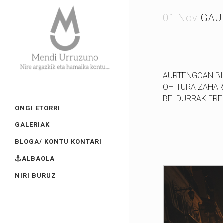
01 Nov
GAUB
AURTENGOAN BI
OHITURA ZAHAR
BELDURRAK ERE
ONGI ETORRI
GALERIAK
BLOGA/ KONTU KONTARI
ALBAOLA
NIRI BURUZ