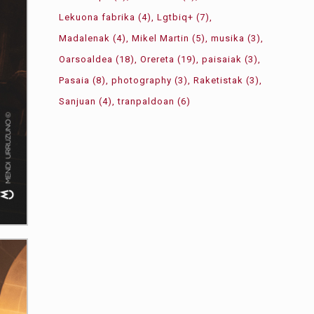
Lekuona fabrika
(4)
Lgtbiq+
(7)
Madalenak
(4)
Mikel Martin
(5)
musika
(3)
Oarsoaldea
(18)
Orereta
(19)
paisaiak
(3)
Pasaia
(8)
photography
(3)
Raketistak
(3)
Sanjuan
(4)
tranpaldoan
(6)