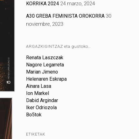
KORRIKA 2024
24 marzo, 2024
A30 GREBA FEMINISTA OROKORRA
30
noviembre, 2023
ARGAZKIGINTZAZ eta gustoko…
Renata Laszczak
Nagore Legarreta
Marian Jimeno
Helenaren Eskrapa
Ainara Lasa
Ion Markel
Dabid Argindar
Iker Odriozola
Bo5tok
ETIKETAK