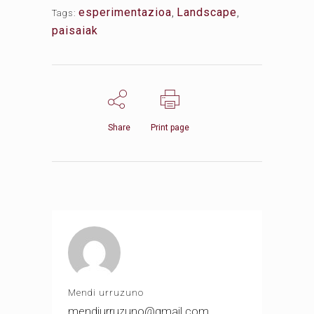
esperimentazioa
,
Landscape
,
Tags:
paisaiak
Share
Print page
Mendi urruzuno
mendiurruzuno@gmail.com