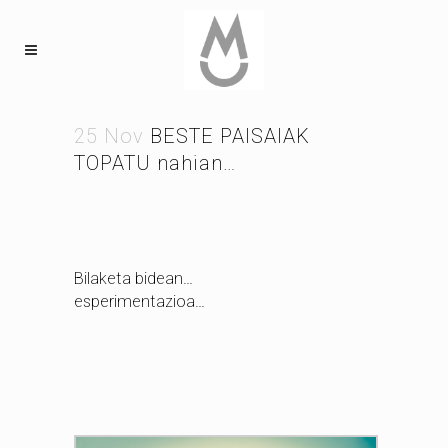
25 Nov
BESTE PAISAIAK
TOPATU nahian…
Bilaketa bidean…
esperimentazioa…