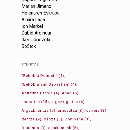
Marian Jimeno
Helenaren Eskrapa
Ainara Lasa
Ion Markel
Dabid Argindar
Iker Odriozola
Bo5tok
ETIKETAK
"Behobia Donosti"
(4)
"Behobia San Sebastian"
(4)
Agustina Otaola
(4)
Anari
(6)
andrartea
(25)
argazkigintza
(6)
Argazkilaritza
(9)
artisautza
(3)
carrera
(3)
dantza
(9)
danza
(5)
Donibane
(3)
Donostia
(3)
emakumeak
(5)