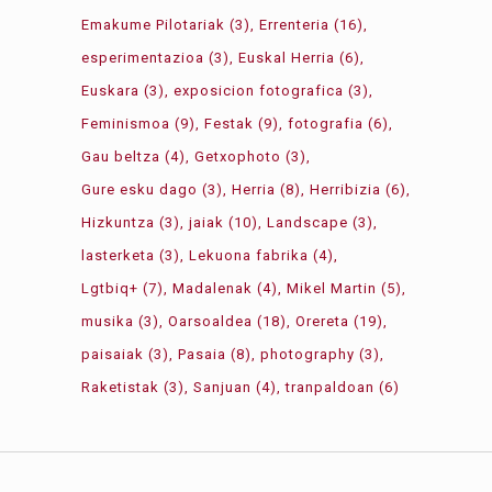
Emakume Pilotariak
(3)
Errenteria
(16)
esperimentazioa
(3)
Euskal Herria
(6)
Euskara
(3)
exposicion fotografica
(3)
Feminismoa
(9)
Festak
(9)
fotografia
(6)
Gau beltza
(4)
Getxophoto
(3)
Gure esku dago
(3)
Herria
(8)
Herribizia
(6)
Hizkuntza
(3)
jaiak
(10)
Landscape
(3)
lasterketa
(3)
Lekuona fabrika
(4)
Lgtbiq+
(7)
Madalenak
(4)
Mikel Martin
(5)
musika
(3)
Oarsoaldea
(18)
Orereta
(19)
paisaiak
(3)
Pasaia
(8)
photography
(3)
Raketistak
(3)
Sanjuan
(4)
tranpaldoan
(6)