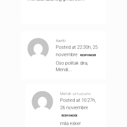
Xanti
Posted at 22:30h, 25
noviembre
RESPONDER
Oso politak dira,
Mendi….
Mendi urruzuno
Posted at 10:27h,
26 noviembre
RESPONDER
mila esker