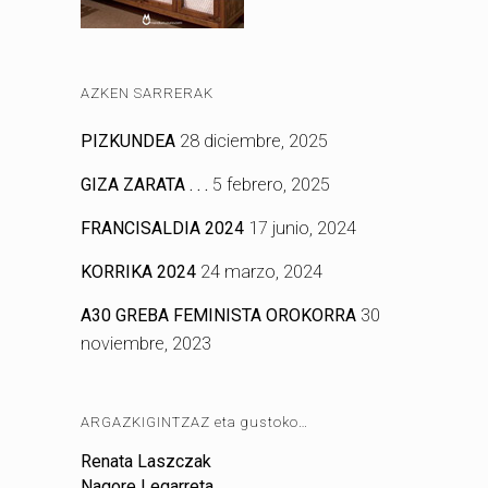
AZKEN SARRERAK
PIZKUNDEA
28 diciembre, 2025
GIZA ZARATA . . .
5 febrero, 2025
FRANCISALDIA 2024
17 junio, 2024
KORRIKA 2024
24 marzo, 2024
A30 GREBA FEMINISTA OROKORRA
30
noviembre, 2023
ARGAZKIGINTZAZ eta gustoko…
Renata Laszczak
Nagore Legarreta