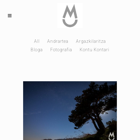
All
Andrartea
Argazkilaritza
Bloga
Fotografia
Kontu Kontari