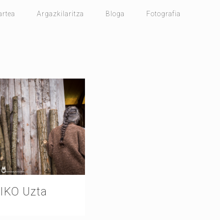
artea
Argazkilaritza
Bloga
Fotografia
IKO Uzta