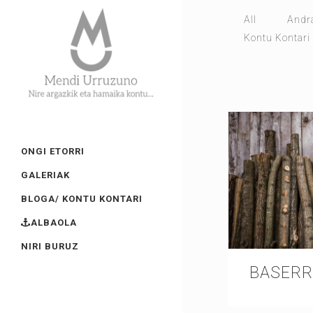
All
Andr
Kontu Kontari
ONGI ETORRI
GALERIAK
BLOGA/ KONTU KONTARI
ALBAOLA
NIRI BURUZ
BASERR