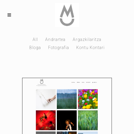
All
Andrartea
Argazkilaritza
Bloga
Fotografia
Kontu Kontari