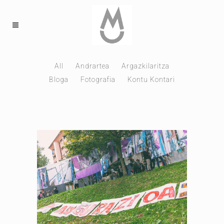
All
Andrartea
Argazkilaritza
Bloga
Fotografia
Kontu Kontari