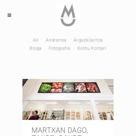
All
Andrartea
Argazkilaritza
Bloga
Fotografia
Kontu Kontari
MARTXAN DAGO,