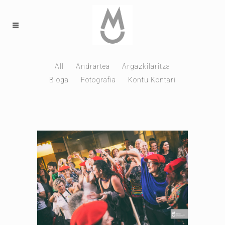
All
Andrartea
Argazkilaritza
Bloga
Fotografia
Kontu Kontari