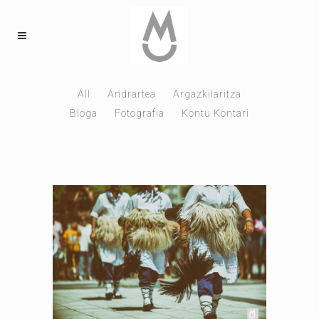
All
Andrartea
Argazkilaritza
Bloga
Fotografia
Kontu Kontari