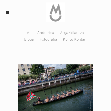
All
Andrartea
Argazkilaritza
Bloga
Fotografia
Kontu Kontari