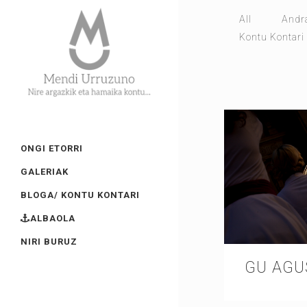
All
Andr
Kontu Kontari
ONGI ETORRI
GALERIAK
BLOGA/ KONTU KONTARI
ALBAOLA
NIRI BURUZ
GU AGU