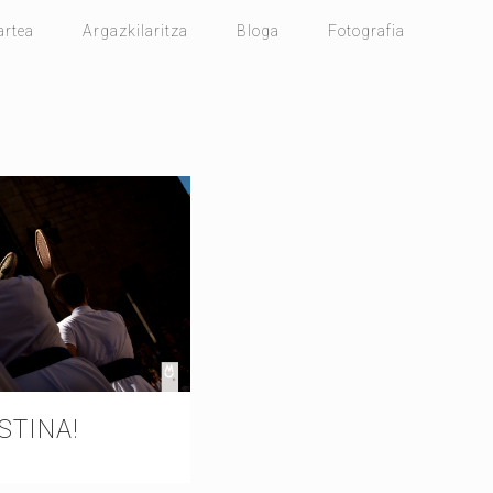
artea
Argazkilaritza
Bloga
Fotografia
STINA!