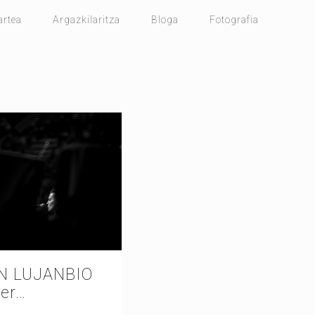
artea
Argazkilaritza
Bloga
Fotografia
N LUJANBIO
ker…