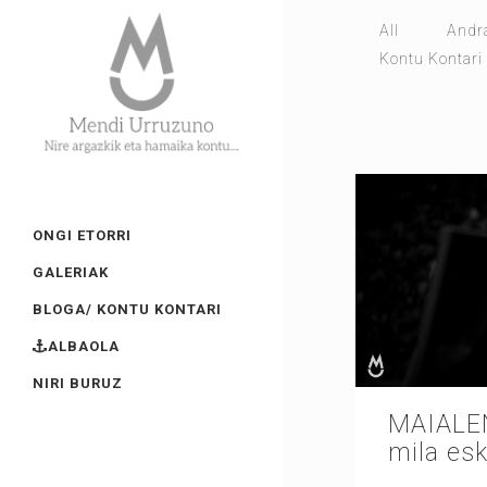
All
Andr
Kontu Kontari
ONGI ETORRI
GALERIAK
BLOGA/ KONTU KONTARI
ALBAOLA
NIRI BURUZ
MAIALE
mila es