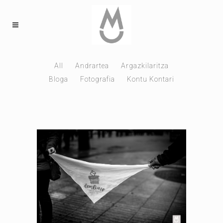
All
Andrartea
Argazkilaritza
Bloga
Fotografia
Kontu Kontari