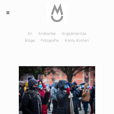
All
Andrartea
Argazkilaritza
Bloga
Fotografia
Kontu Kontari