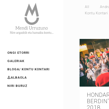
All
Andr
Kontu Kontari
ONGI ETORRI
GALERIAK
BLOGA/ KONTU KONTARI
ALBAOLA
NIRI BURUZ
HONDAR
BERDIN
2018