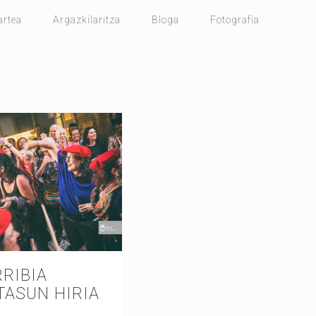
artea
Argazkilaritza
Bloga
Fotografia
RIBIA
TASUN HIRIA