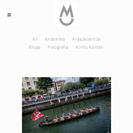
All
Andrartea
Argazkilaritza
Bloga
Fotografia
Kontu Kontari