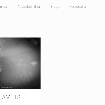
artea
Argazkilaritza
Bloga
Fotografia
 AMETS