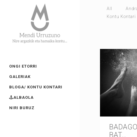
All
Andr
Kontu Kontari
ONGI ETORRI
GALERIAK
BLOGA/ KONTU KONTARI
ALBAOLA
NIRI BURUZ
BADAGO
BAT…