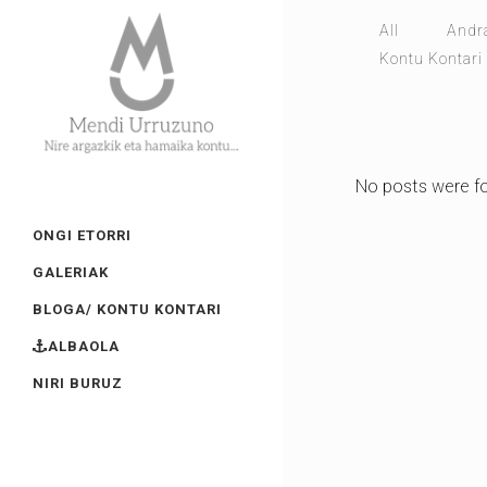
All
Andr
Kontu Kontari
No posts were f
ONGI ETORRI
GALERIAK
BLOGA/ KONTU KONTARI
ALBAOLA
NIRI BURUZ