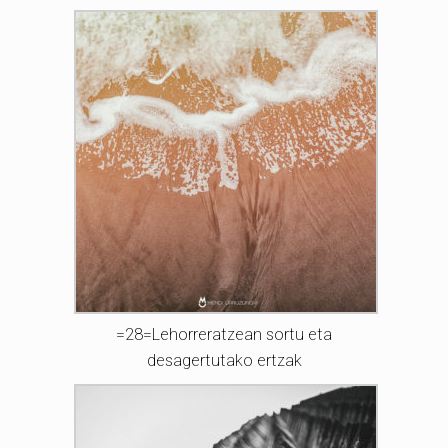
=28=Lehorreratzean sortu eta
desagertutako ertzak