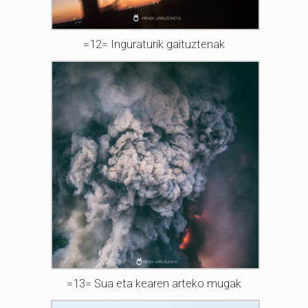
=12= Inguraturik gaituztenak
=13= Sua eta kearen arteko mugak