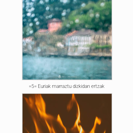
=5= Euriak marraztu dizkidan ertzak