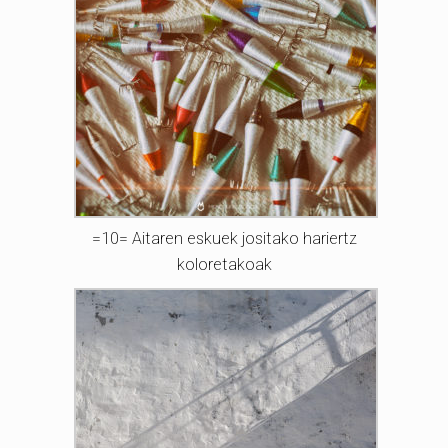
=10= Aitaren eskuek jositako hariertz
koloretakoak