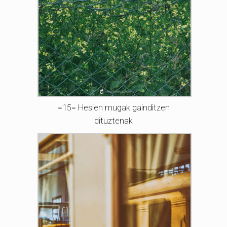
=15= Hesien mugak gainditzen
dituztenak