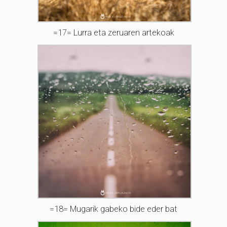
=17= Lurra eta zeruaren artekoak
=18= Mugarik gabeko bide eder bat