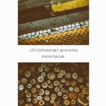
=20=Geltokietako geometria
koloretakoak