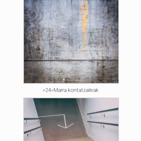
=24=Marra kontatzaileak