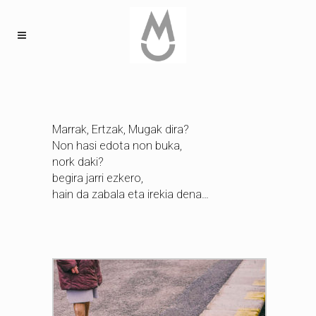
Marrak, Ertzak, Mugak dira?
Non hasi edota non buka,
nork daki?
begira jarri ezkero,
hain da zabala eta irekia dena…