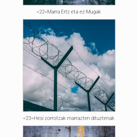
=22=Marra Ertz eta ez-Mugak
=23=Hesi zorrotzak marrazten dituztenak