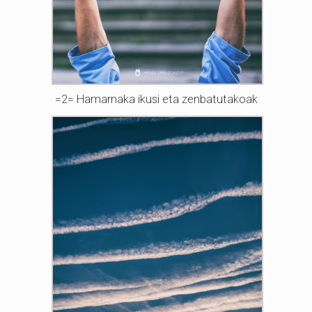
=2= Hamarnaka ikusi eta zenbatutakoak