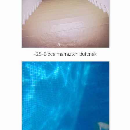
=25=Bidea marrazten dutenak