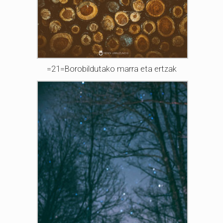
=21=Borobildutako marra eta ertzak