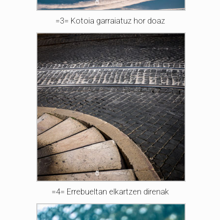
=3= Kotoia garraiatuz hor doaz
=4= Errebueltan elkartzen direnak