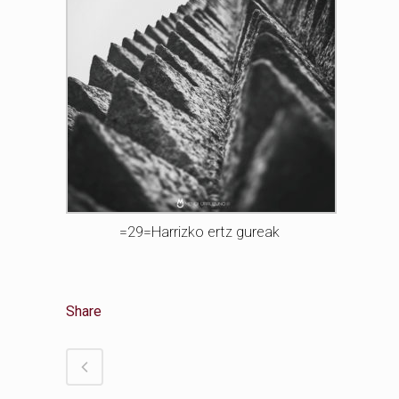
=29=Harrizko ertz gureak
Share