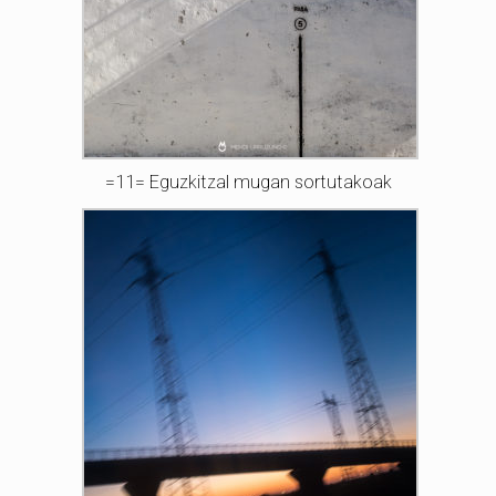
=11= Eguzkitzal mugan sortutakoak