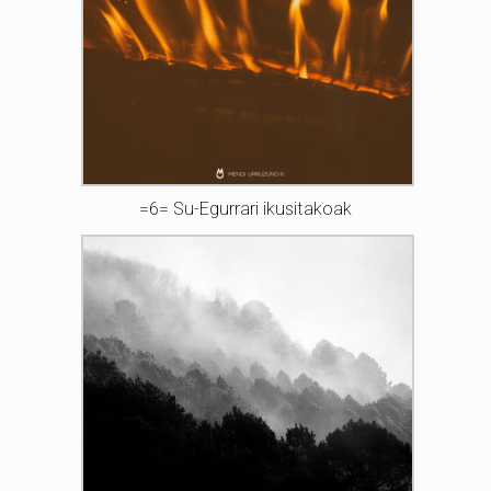
=6= Su-Egurrari ikusitakoak