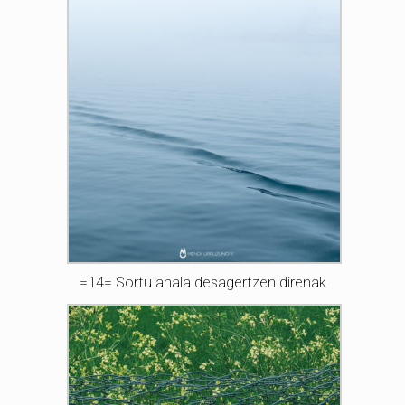
=14= Sortu ahala desagertzen direnak