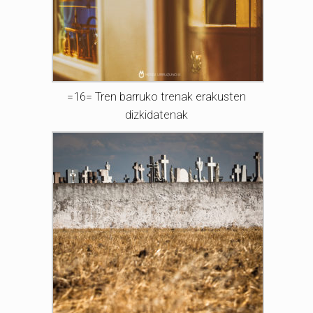
=16= Tren barruko trenak erakusten
dizkidatenak