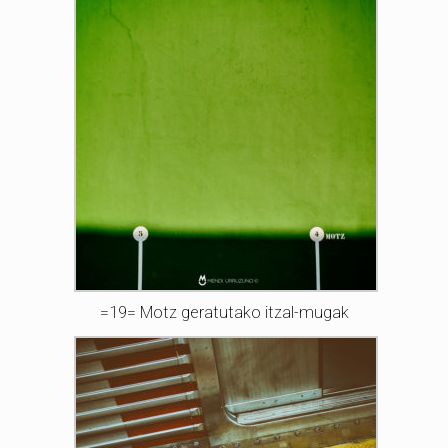
=19= Motz geratutako itzal-mugak