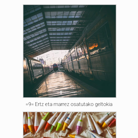
=9= Ertz eta marrez osatutako geltokia