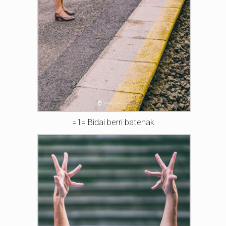
=1= Bidai berri batenak