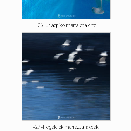
=26=Ur azpiko marra eta ertz
=27=Hegaldiek marraztutakoak