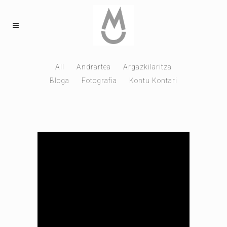
All
Andrartea
Argazkilaritza
Bloga
Fotografia
Kontu Kontari